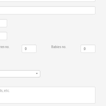
ren no.
Babies no.